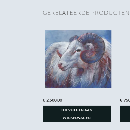
GERELATEERDE PRODUCTEN
€
2.500,00
€
750
GEN AAN
TOEVOEGEN AAN
LWAGEN
WINKELWAGEN