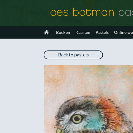
Ga
naar
inhoud
Boeken
Kaarten
Pastels
Online w
Back to pastels