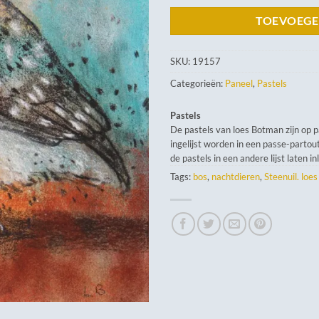
TOEVOEGE
SKU:
19157
Categorieën:
Paneel
,
Pastels
Pastels
De pastels van loes Botman zijn op 
ingelijst worden in een passe-partout
de pastels in een andere lijst laten in
Tags:
bos
,
nachtdieren
,
Steenuil. loe