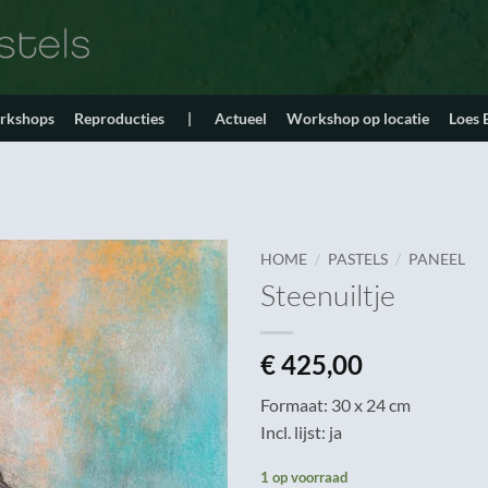
orkshops
Reproducties
|
Actueel
Workshop op locatie
Loes
/
/
HOME
PASTELS
PANEEL
Steenuiltje
€
425,00
Formaat: 30 x 24 cm
Incl. lijst: ja
1 op voorraad