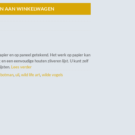
N AAN WINKELWAGEN
papier en op paneel getekend. Het werk op papier kan
 en een eenvoudige houten zilveren lijst. U kunt zelf
lijsten.
Lees verder
s botman
,
uil
,
wild life art
,
wilde vogels