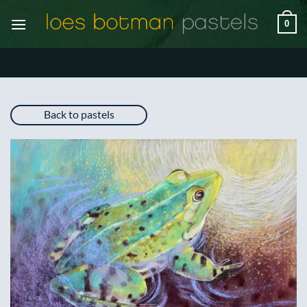
Ga
0
naar
inhoud
Back to pastels