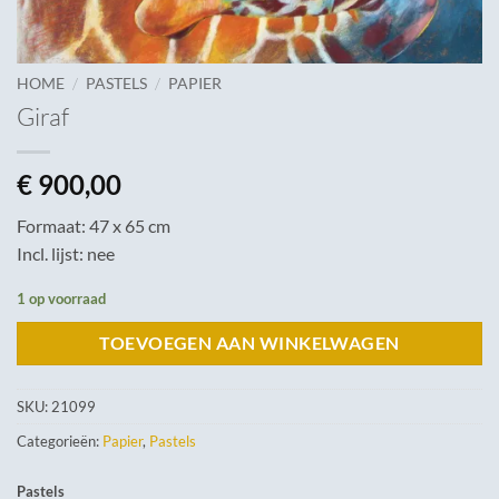
/
/
HOME
PASTELS
PAPIER
Giraf
€
900,00
Formaat: 47 x 65 cm
Incl. lijst: nee
1 op voorraad
TOEVOEGEN AAN WINKELWAGEN
SKU:
21099
Categorieën:
Papier
,
Pastels
Pastels