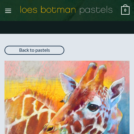
Ga
0
naar
inhoud
Back to pastels