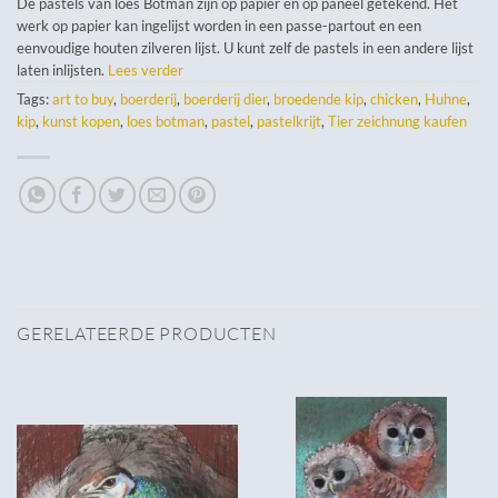
De pastels van loes Botman zijn op papier en op paneel getekend. Het
werk op papier kan ingelijst worden in een passe-partout en een
eenvoudige houten zilveren lijst. U kunt zelf de pastels in een andere lijst
laten inlijsten.
Lees verder
Tags:
art to buy
,
boerderij
,
boerderij dier
,
broedende kip
,
chicken
,
Huhne
,
kip
,
kunst kopen
,
loes botman
,
pastel
,
pastelkrijt
,
Tier zeichnung kaufen
GERELATEERDE PRODUCTEN