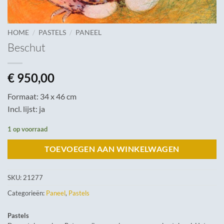
/
/
HOME
PASTELS
PANEEL
Beschut
€
950,00
Formaat: 34 x 46 cm
Incl. lijst: ja
1 op voorraad
TOEVOEGEN AAN WINKELWAGEN
SKU:
21277
Categorieën:
Paneel
,
Pastels
Pastels