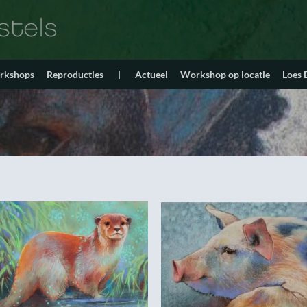
orkshops
Reproducties
|
Actueel
Workshop op locatie
Loes