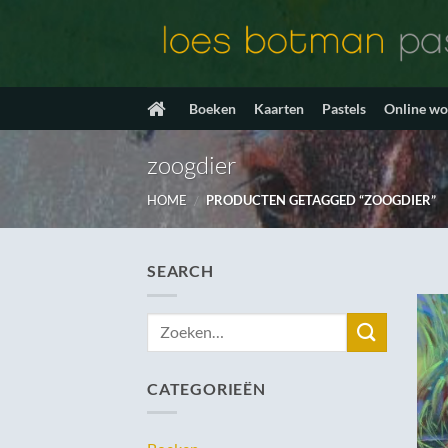
Ga
naar
inhoud
Boeken
Kaarten
Pastels
Online w
zoogdier
HOME
/
PRODUCTEN GETAGGED “ZOOGDIER”
SEARCH
Zoeken
naar:
CATEGORIEËN