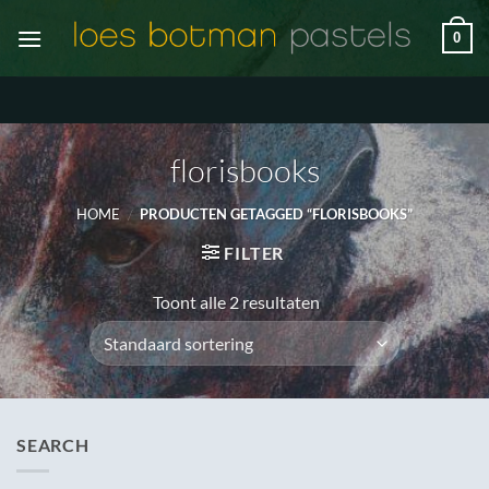
Ga
0
naar
inhoud
florisbooks
HOME
/
PRODUCTEN GETAGGED “FLORISBOOKS”
FILTER
Toont alle 2 resultaten
SEARCH