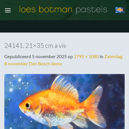
Ga
naar
inhoud
24141, 21×35 cm a vis
Gepubliceerd
5 november 2025
op
1795 × 1080
in
Zaterdag
8 november Den Bosch demo