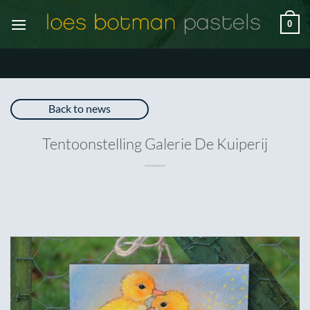
Ga
0
naar
inhoud
Back to news
Tentoonstelling Galerie De Kuiperij