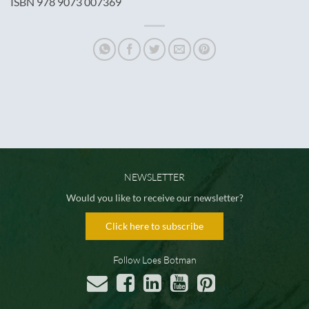
ISBN 978 9073 007369
NEWSLETTER
Would you like to receive our newsletter?
Click here to subscribe
Follow Loes Botman