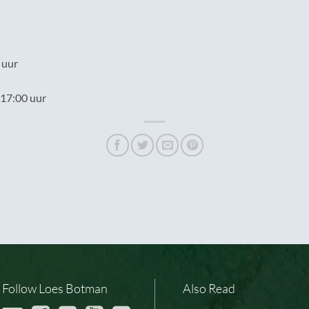
 uur
17:00 uur
Follow Loes Botman
Also Read