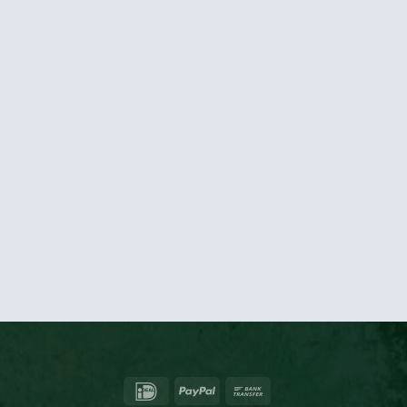
IDeal
PayPal
Bank