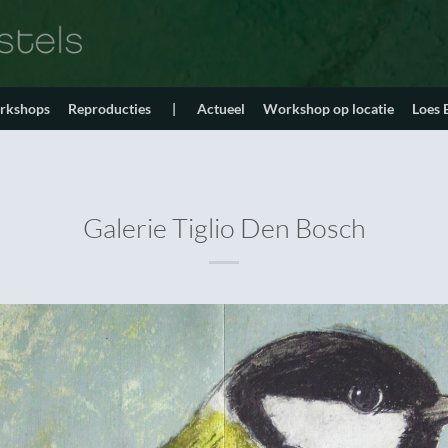
orkshops
Reproducties
|
Actueel
Workshop op locatie
Loes
Galerie Tiglio Den Bosch