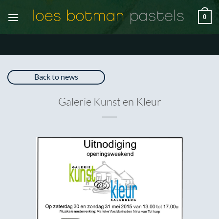
Ga
0
naar
inhoud
Back to news
Galerie Kunst en Kleur