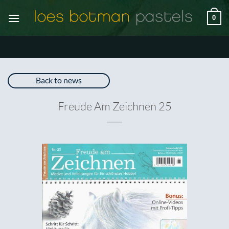
Ga
0
naar
inhoud
Back to news
Freude Am Zeichnen 25