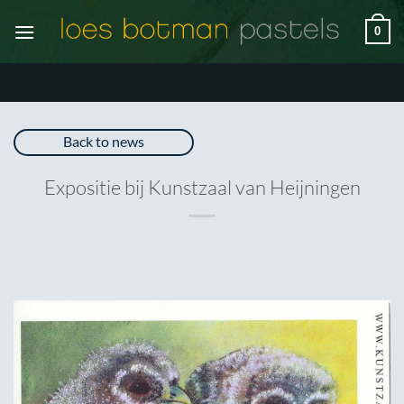
Ga
0
naar
inhoud
Back to news
Expositie bij Kunstzaal van Heijningen