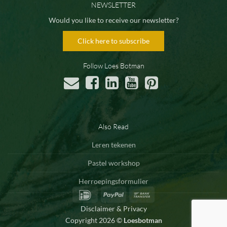
NEWSLETTER
Would you like to receive our newsletter?
Click here to subscribe
Follow Loes Botman
Also Read
Leren tekenen
Pastel workshop
Herroepingsformulier
IDeal
PayPal
Bank
Transfer
Disclaimer & Privacy
Copyright 2026 ©
Loesbotman