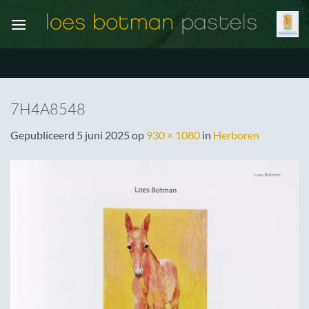
Ga
naar
inhoud
7H4A8548
Gepubliceerd
5 juni 2025
op
930 × 1080
in
Herboren