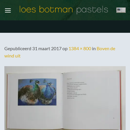
Ga
naar
inhoud
Gepubliceerd
31 maart 2017
op
1384 × 800
in
Boven de
wind uit