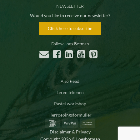
NEWSLETTER
Would you like to receive our newsletter?
Click here to subscribe
Follow Loes Botman
Also Read
Leren tekenen
Pastel workshop
Herroepingsformulier
IDeal
PayPal
Bank
Transfer
Disclaimer & Privacy
Copyright 2026 ©
Loesbotman