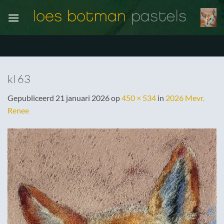
Ga
naar
inhoud
kl 63
Gepubliceerd
21 januari 2026
op
450 × 534
in
2026 Mevr.
Renee