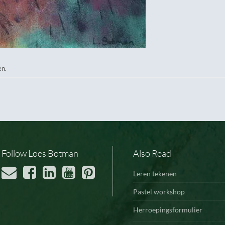
en.
Follow Loes Botman
Also Read
Leren tekenen
Pastel workshop
Herroepingsformulier