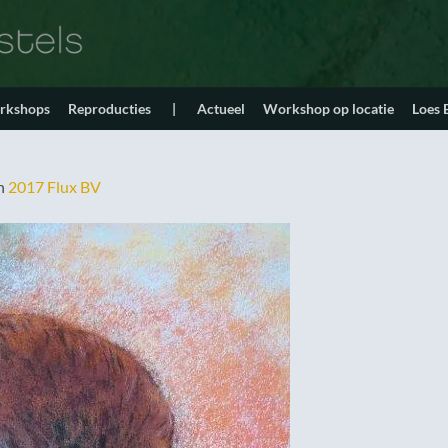
orkshops
Reproducties
|
Actueel
Workshop op locatie
Loes
n
2017 Flux BV