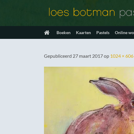
Ga
naar
inhoud
Boeken
Kaarten
Pastels
Online w
Gepubliceerd
27 maart 2017
op
1024 × 606