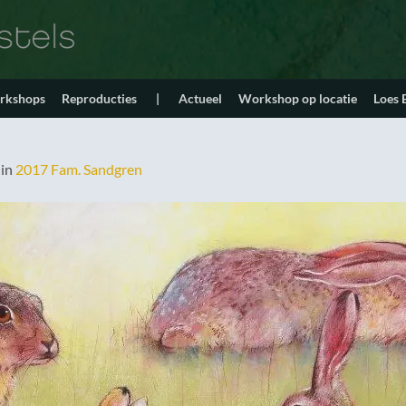
orkshops
Reproducties
|
Actueel
Workshop op locatie
Loes
in
2017 Fam. Sandgren