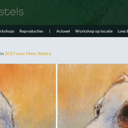
orkshops
Reproducties
|
Actueel
Workshop op locatie
Loes
in
2017 voor Mevr. Retera