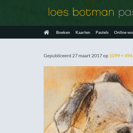
Ga
naar
inhoud
Boeken
Kaarten
Pastels
Online w
Gepubliceerd
27 maart 2017
op
1099 × 494