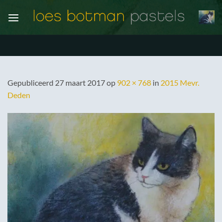
Ga
naar
inhoud
Gepubliceerd
27 maart 2017
op
902 × 768
in
2015 Mevr.
Deden