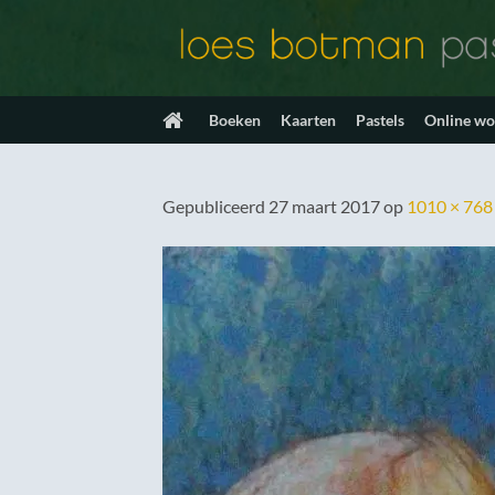
Ga
naar
inhoud
Boeken
Kaarten
Pastels
Online w
Gepubliceerd
27 maart 2017
op
1010 × 768