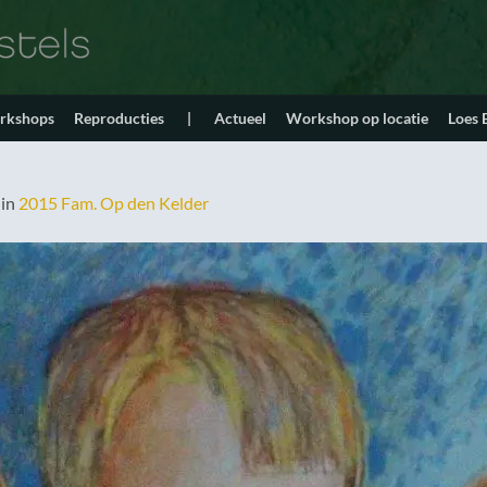
orkshops
Reproducties
|
Actueel
Workshop op locatie
Loes
in
2015 Fam. Op den Kelder