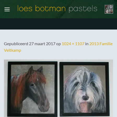
Ga
naar
inhoud
Gepubliceerd
27 maart 2017
op
1024 × 1107
in
2013 Familie
Veltkamp