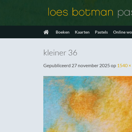
Ga
naar
inhoud
Boeken
Kaarten
Pastels
Online w
kleiner 36
Gepubliceerd
27 november 2025
op
1540 ×