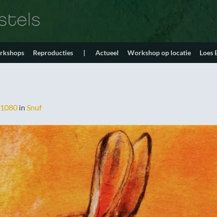
orkshops
Reproducties
|
Actueel
Workshop op locatie
Loes
 1080
in
Snuf