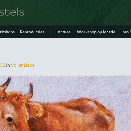
orkshops
Reproducties
|
Actueel
Workshop op locatie
Loes
552
in
Voller Liebe