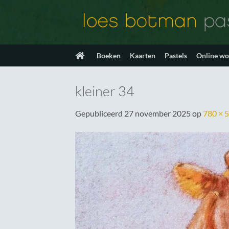
Ga
naar
inhoud
Boeken
Kaarten
Pastels
Online w
kleiner 34
Gepubliceerd
27 november 2025
op
780 × 