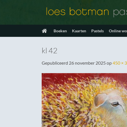
Ga
naar
inhoud
Boeken
Kaarten
Pastels
Online w
kl 42
Gepubliceerd
26 november 2025
op
450 × 