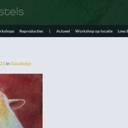
orkshops
Reproducties
|
Actueel
Workshop op locatie
Loes
321
in
Goudlokje