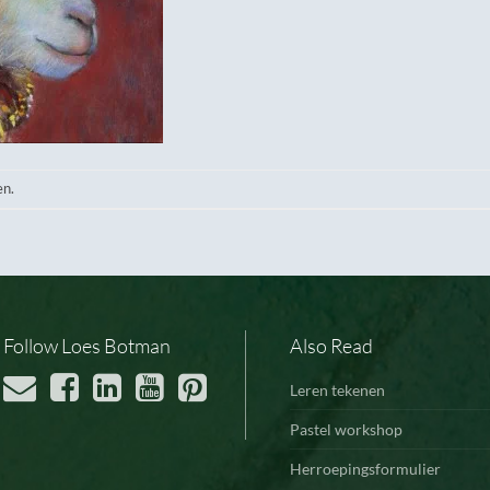
en.
Follow Loes Botman
Also Read
Leren tekenen
Pastel workshop
Herroepingsformulier