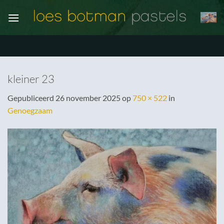
Ga
naar
inhoud
kleiner 23
Gepubliceerd
26 november 2025
op
750 × 522
in
Genoegzaam