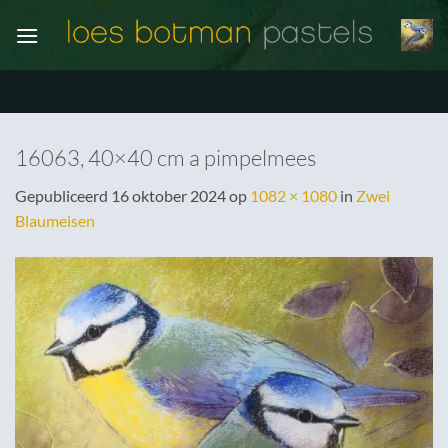
Ga
naar
inhoud
16063, 40×40 cm a pimpelmees
Gepubliceerd
16 oktober 2024
op
1082 × 1080
in
Zwei
Blaumeisen