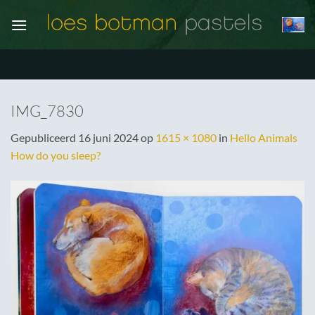
Ga
naar
inhoud
IMG_7830
Gepubliceerd
16 juni 2024
op
1615 × 1080
in
Hello Animals
How do you sleep?