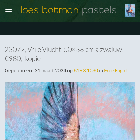
Ga
naar
inhoud
23072, Vrije Vlucht, 50×38 cm a zwaluw,
€980,- kopie
Gepubliceerd
31 maart 2024
op
819 × 1080
in
Free Flight