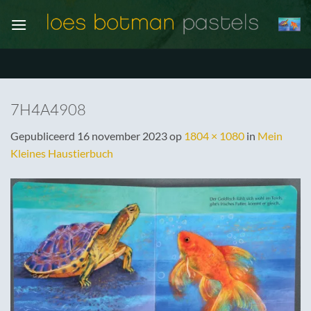
Ga
naar
inhoud
7H4A4908
Gepubliceerd
16 november 2023
op
1804 × 1080
in
Mein
Kleines Haustierbuch