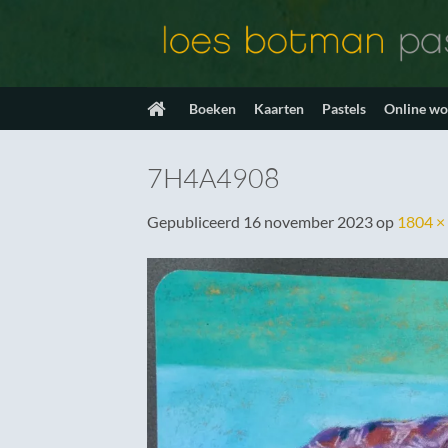
Ga
naar
inhoud
Boeken
Kaarten
Pastels
Online w
7H4A4908
Gepubliceerd
16 november 2023
op
1804 ×