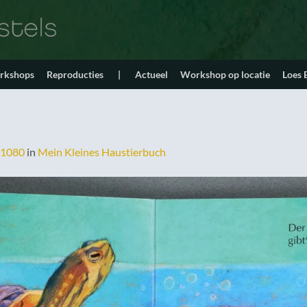
orkshops
Reproducties
|
Actueel
Workshop op locatie
Loes
 1080
in
Mein Kleines Haustierbuch