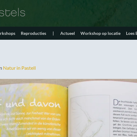
orkshops
Reproducties
|
Actueel
Workshop op locatie
Loes
in
Natur in Pastell