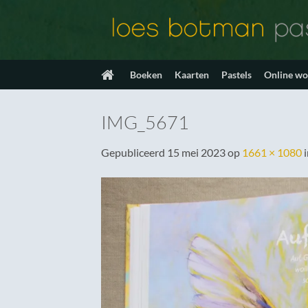
Ga
naar
inhoud
Boeken
Kaarten
Pastels
Online w
IMG_5671
Gepubliceerd
15 mei 2023
op
1661 × 1080