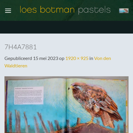
Ga
naar
inhoud
7H4A7881
Gepubliceerd
15 mei 2023
op
1920 × 925
in
Von den
Waldtieren