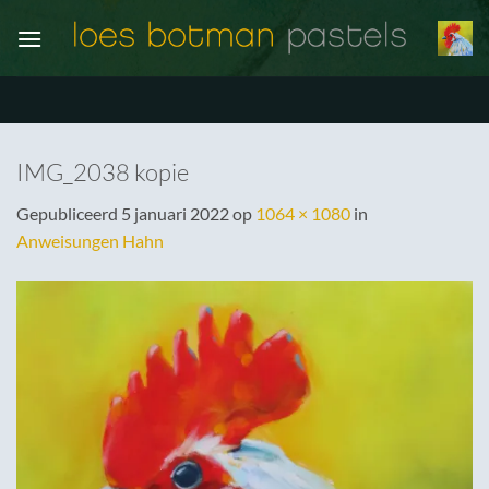
Ga
naar
inhoud
IMG_2038 kopie
Gepubliceerd
5 januari 2022
op
1064 × 1080
in
Anweisungen Hahn