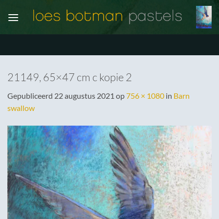
Ga
naar
inhoud
21149, 65×47 cm c kopie 2
Gepubliceerd
22 augustus 2021
op
756 × 1080
in
Barn
swallow