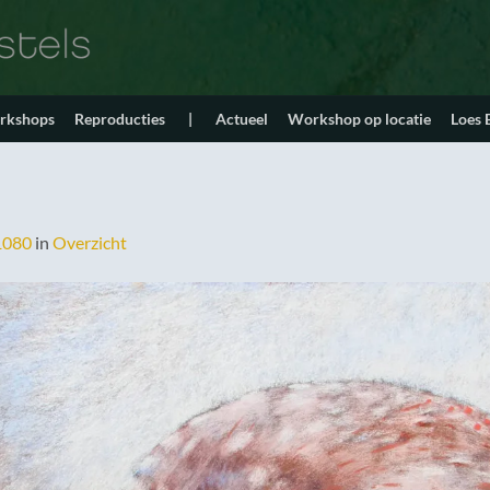
orkshops
Reproducties
|
Actueel
Workshop op locatie
Loes
1080
in
Overzicht