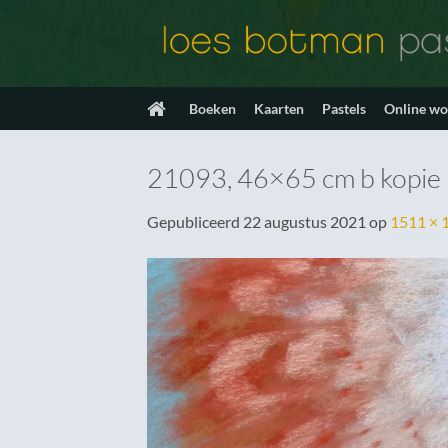
Ga
naar
inhoud
Boeken
Kaarten
Pastels
Online w
21093, 46×65 cm b kopie
Gepubliceerd
22 augustus 2021
op
1511 × 