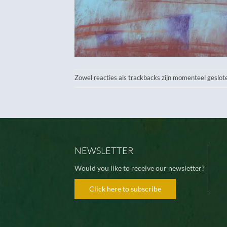
Zowel reacties als trackbacks zijn momenteel geslot
NEWSLETTER
Would you like to receive our newsletter?
Click here to subscribe