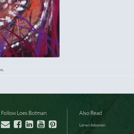
en.
Follow Loes Botman
Also Read
Leren tekenen