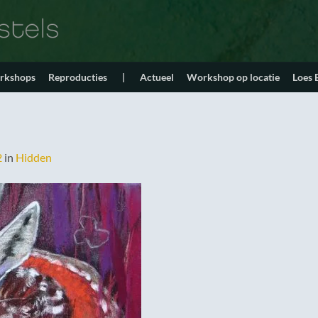
orkshops
Reproducties
|
Actueel
Workshop op locatie
Loes
2
in
Hidden