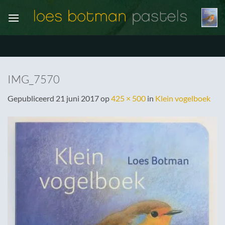
Ga
naar
inhoud
IMG_7570
Gepubliceerd
21 juni 2017
op
425 × 500
in
Klein vogelboek