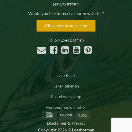
NEWSLETTER
Would you like to receive our newsletter?
Click here to subscribe
Follow Loes Botman
Also Read
Leren tekenen
Pastel workshop
Herroepingsformulier
IDeal
PayPal
Bank
Transfer
Disclaimer & Privacy
Copyright 2026 ©
Loesbotman