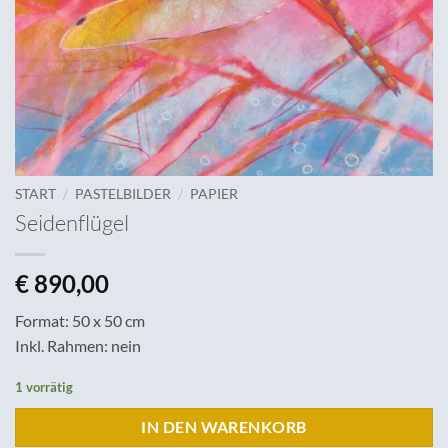
/
/
START
PASTELBILDER
PAPIER
Seidenflügel
€
890,00
Format: 50 x 50 cm
Inkl. Rahmen: nein
1 vorrätig
IN DEN WARENKORB