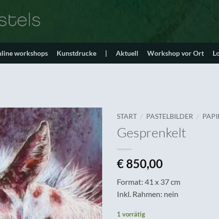
line workshops
Kunstdrucke
|
Aktuell
Workshop vor Ort
L
/
/
START
PASTELBILDER
PAPI
Gesprenkelt
€
850,00
Format: 41 x 37 cm
Inkl. Rahmen: nein
1 vorrätig