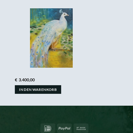
€
3.400,00
IN DEN WARENKORB
IDeal
PayPal
Bank