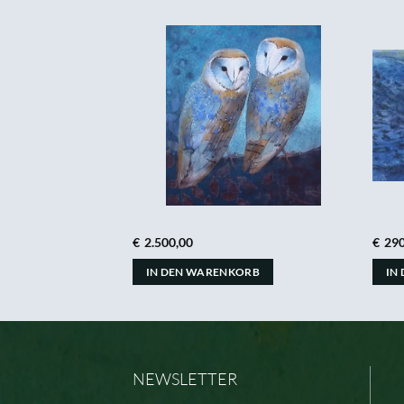
€
2.500,00
€
290
ORB
IN DEN WARENKORB
IN
NEWSLETTER