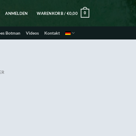
0
ANMELDEN
WARENKORB /
€
0,00
oes Botman
Videos
Kontakt
ER