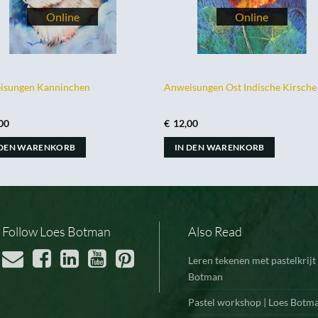
isungen Kanninchen
Anweisungen Ost Indische Kirsche
00
€
12,00
 DEN WARENKORB
IN DEN WARENKORB
Follow Loes Botman
Also Read
Leren tekenen met pastelkrijt 
Botman
Pastel workshop | Loes Botm