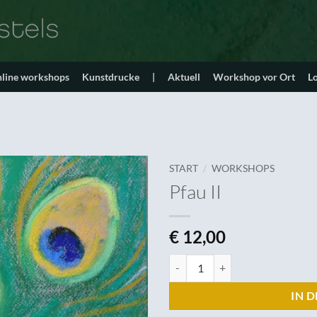
line workshops
Kunstdrucke
|
Aktuell
Workshop vor Ort
L
/
START
WORKSHOPS
Pfau II
€
12,00
Pfau II Menge
IN 