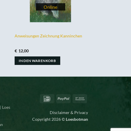
Anweisungen Zeichnung Kanninchen
€
12,00
IN DEN WARENKORB
IDeal
PayPal
Bank
Transfer
| Loes
Disclaimer & Privacy
Copyright 2026 ©
Loesbotman
an