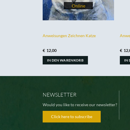
e
Anweisungen Zeichnen Katze
Anwe
€
12,00
€
12,
ORB
IN DEN WARENKORB
IN
NEWSLETTER
Would you like to receive our newsletter?
Click here to subscribe