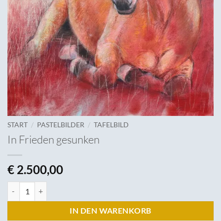
/
/
START
PASTELBILDER
TAFELBILD
In Frieden gesunken
€
2.500,00
In Frieden gesunken Menge
IN DEN WARENKORB