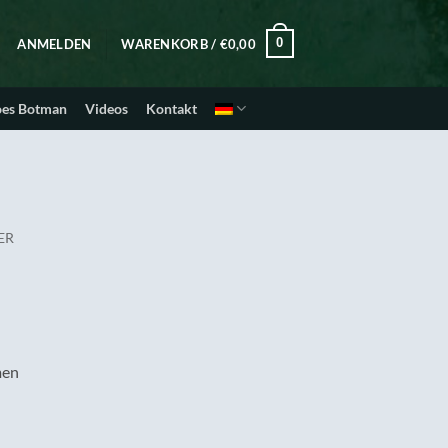
0
ANMELDEN
WARENKORB /
€
0,00
oes Botman
Videos
Kontakt
ER
men