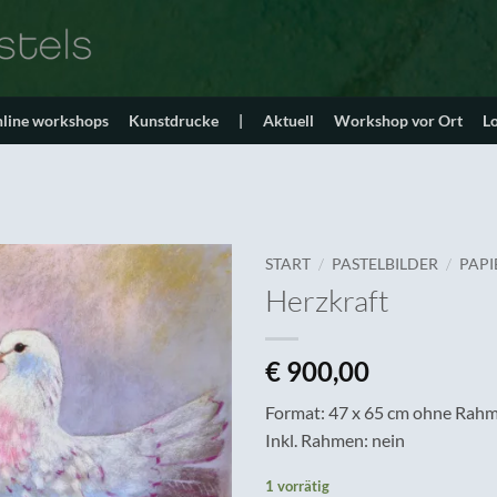
line workshops
Kunstdrucke
|
Aktuell
Workshop vor Ort
L
/
/
START
PASTELBILDER
PAPI
Herzkraft
€
900,00
Format: 47 x 65 cm ohne Rah
Inkl. Rahmen: nein
1 vorrätig