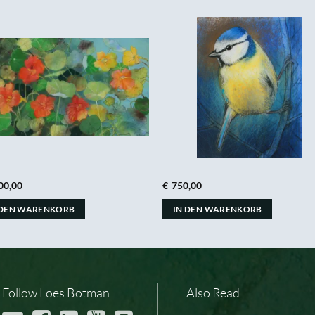
00,00
€
750,00
 DEN WARENKORB
IN DEN WARENKORB
Follow Loes Botman
Also Read