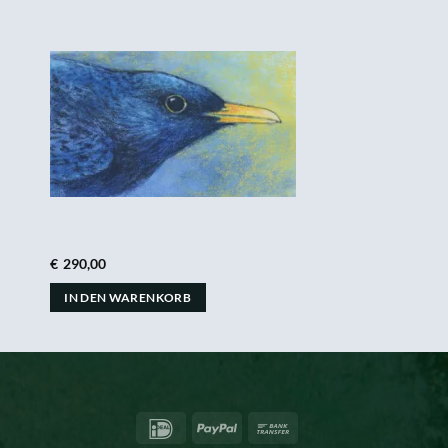
€
290,00
IN DEN WARENKORB
IDeal
PayPal
Bank