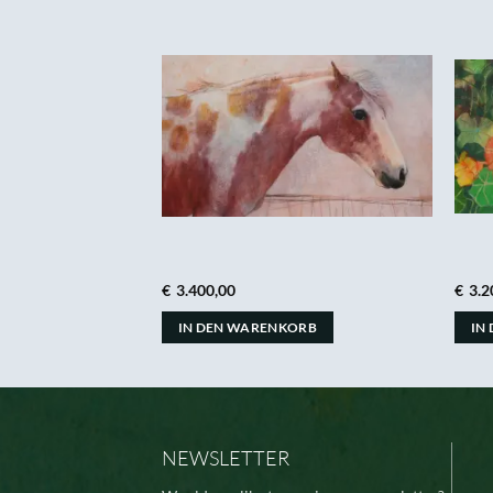
€
3.400,00
€
3.2
ORB
IN DEN WARENKORB
IN
NEWSLETTER