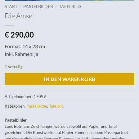
/
/
START
PASTELBILDER
TAFELBILD
Die Amsel
€
290,00
Format: 14 x 23 cm
Inkl. Rahmen: ja
1 vorrätig
IN DEN WARENKORB
Artikelnummer:
17099
Kategorien:
Pastelbilder
,
Tafelbild
Pastelbilder
Loes Botmans Zeichnungen werden sowohl auf Papier und Tafel
gezeichnet. Die Kunstwerke auf Papier können in einem Passepartout
und einem einfachen silbernen Rahmen aus Holz eingerahmt werden.