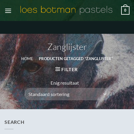
Ga
0
naar
inhoud
Zanglijster
HOME
/
PRODUCTEN GETAGGED “ZANGLIJSTER”
FILTER
Enig resultaat
SEARCH