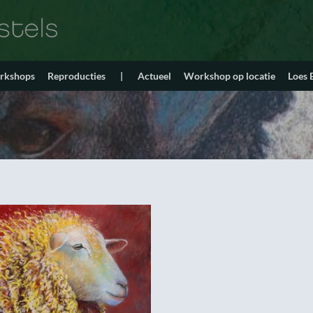
orkshops
Reproducties
|
Actueel
Workshop op locatie
Loes