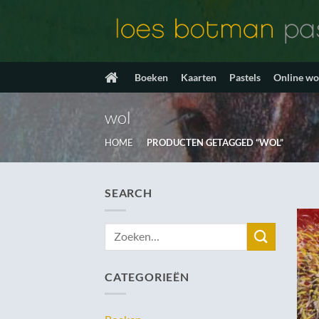
Ga
naar
inhoud
Boeken
Kaarten
Pastels
Online w
wol
HOME
/
PRODUCTEN GETAGGED “WOL”
SEARCH
Zoeken
naar:
CATEGORIEËN