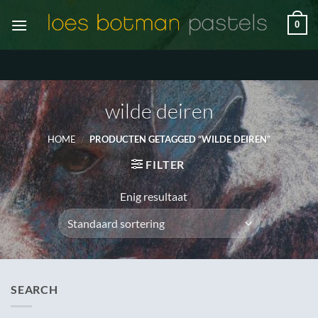
Ga
0
naar
inhoud
wilde deiren
HOME
/
PRODUCTEN GETAGGED “WILDE DEIREN”
FILTER
Enig resultaat
SEARCH