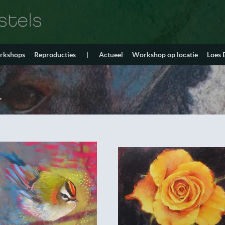
orkshops
Reproducties
|
Actueel
Workshop op locatie
Loes
”