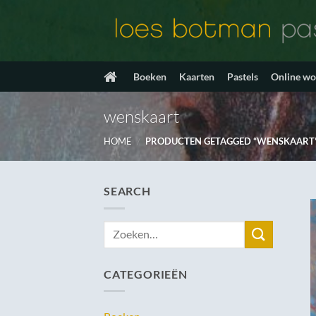
Ga
naar
inhoud
Boeken
Kaarten
Pastels
Online w
wenskaart
HOME
/
PRODUCTEN GETAGGED “WENSKAART
SEARCH
Zoeken
naar:
CATEGORIEËN