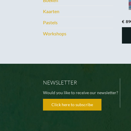
Boeken
Kaarten
€
89
Pastels
Workshops
NEWSLETTER
Would you like to receive our newsletter?
Click here to subscribe