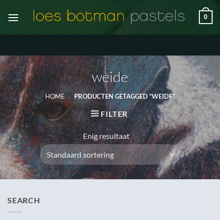
Ga
0
naar
inhoud
weide
HOME
/
PRODUCTEN GETAGGED “WEIDE”
FILTER
Enig resultaat
SEARCH