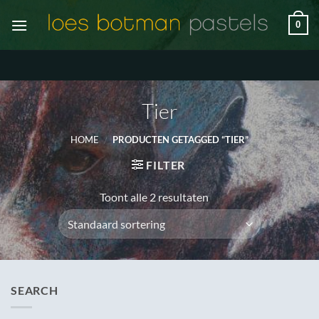
Ga
0
naar
inhoud
Tier
HOME
/
PRODUCTEN GETAGGED “TIER”
FILTER
Toont alle 2 resultaten
SEARCH